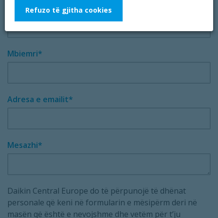
Emri
Refuzo të gjitha cookies
Mbiemri
Adresa e emailit
Mesazhi
Daikin Central Europe do të përpunojë të dhënat
personale që keni në formularin e mësipërm deri në
masën që është e nevojshme dhe vetëm për t’ju