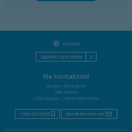
KOSOVA
Zgjidhni rajon tjetër
Na kontaktoni
Almakos Klima dooel
JNA 316a/4
1230 Gostivar | North Macedonia
+389 42215598
sbm@almakos.mk