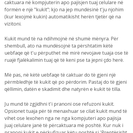
caktuara në kompjuterin apo pajisjen tuaj celulare në
formën e një "kukit"; kjo na jep mundësinë t'ju njohim
(kur lexojmë kukin) automatikisht herën tjetër që na
vizitoni.
Kukit mund të na ndihmojnë në shumë mënyra. Për
shembull, ato na mundësojnë ta përshtatim këtë
uebfaqe që t'u përputhet më mirë nevojave tuaja ose të
ruajë fjalëkalimin tuaj që të keni pse ta jepni çdo herë.
Më pas, në këtë uebfaqe të caktuar do të gjeni një
përmbledhje të kukit që po përdorim. Pastaj do të gjeni
qëllimin, datën e skadimit dhe natyrën e kukit të tilla.
Ju mund të zgjidhni t'i pranoni ose refuzoni kukit.
Opsionet tuaja për të menaxhuar se cilat kukit mund të
vihet ose lexohen nga ne nga kompjuteri apo pajisja
juaj celulare janë të përcaktuara më poshtë. Kur nuk i
pranoni kukit e përkufizuar këtu poshtë si 'Rreptësisht