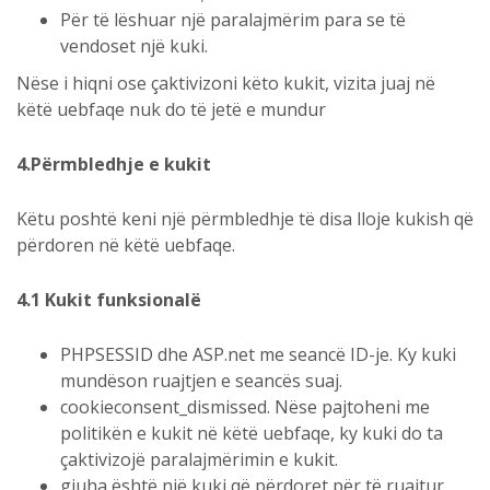
Për të lëshuar një paralajmërim para se të
vendoset një kuki.
Nëse i hiqni ose çaktivizoni këto kukit, vizita juaj në
këtë uebfaqe nuk do të jetë e mundur
4.
Përmbledhje e kukit
Këtu poshtë keni një përmbledhje të disa lloje kukish që
përdoren në këtë uebfaqe.
4.1 Kukit funksionalë
PHPSESSID dhe ASP.net me seancë ID-je. Ky kuki
mundëson ruajtjen e seancës suaj.
cookieconsent_dismissed. Nëse pajtoheni me
politikën e kukit në këtë uebfaqe, ky kuki do ta
çaktivizojë paralajmërimin e kukit.
gjuha është një kuki që përdoret për të ruajtur