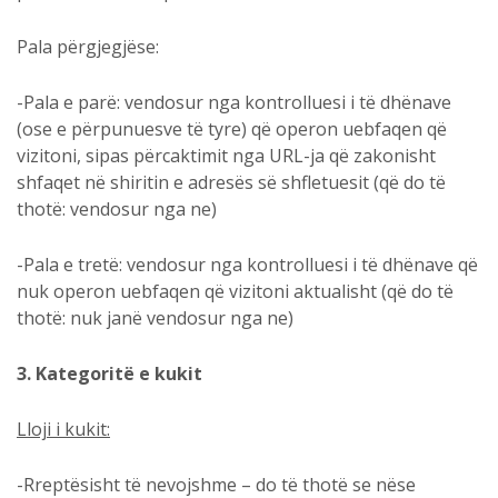
Pala përgjegjëse:
-Pala e parë: vendosur nga kontrolluesi i të dhënave
(ose e përpunuesve të tyre) që operon uebfaqen që
vizitoni, sipas përcaktimit nga URL-ja që zakonisht
shfaqet në shiritin e adresës së shfletuesit (që do të
thotë: vendosur nga ne)
-Pala e tretë: vendosur nga kontrolluesi i të dhënave që
nuk operon uebfaqen që vizitoni aktualisht (që do të
thotë: nuk janë vendosur nga ne)
3. Kategoritë e kukit
Lloji i kukit:
-Rreptësisht të nevojshme – do të thotë se nëse