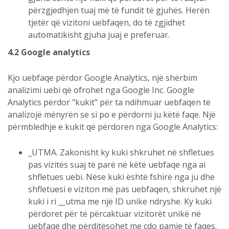
përzgjedhjen tuaj më të fundit të gjuhës. Herën
tjetër që vizitoni uebfaqen, do të zgjidhet
automatikisht gjuha juaj e preferuar.
4.2 Google analytics
Kjo uebfaqe përdor Google Analytics, një shërbim
analizimi uebi që ofrohet nga Google Inc. Google
Analytics përdor "kukit" për ta ndihmuar uebfaqen të
analizojë mënyrën se si po e përdorni ju këtë faqe. Një
përmbledhje e kukit që përdoren nga Google Analytics:
_UTMA. Zakonisht ky kuki shkruhet në shfletues
pas vizitës suaj të parë në këtë uebfaqe nga ai
shfletues uebi. Nëse kuki është fshirë nga ju dhe
shfletuesi e viziton më pas uebfaqen, shkruhet një
kuki i ri __utma me një ID unike ndryshe. Ky kuki
përdoret për të përcaktuar vizitorët unikë në
uebfaqe dhe përditësohet me çdo pamje të faqes.