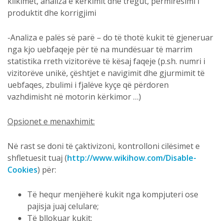
klikimet, analiza e kërkimit dhe tregut, përmirësimi i
produktit dhe korrigjimi
-Analiza e palës së parë – do të thotë kukit të gjeneruar
nga kjo uebfaqeje për të na mundësuar të marrim
statistika rreth vizitorëve të kësaj faqeje (p.sh. numri i
vizitorëve unikë, çështjet e navigimit dhe gjurmimit të
uebfaqes, zbulimi i fjalëve kyçe që përdoren
vazhdimisht në motorin kërkimor …)
Opsionet e menaxhimit:
Në rast se doni të çaktivizoni, kontrolloni cilësimet e
shfletuesit tuaj (
http://www.wikihow.com/Disable-
Cookies
) për:
Të hequr menjëherë kukit nga kompjuteri ose
pajisja juaj celulare;
Të bllokuar kukit;