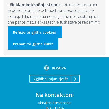
Reklamimi/shënjestrimi:
kukit që përdoren për
të bërë reklama në uebfaqet tona ose të palëve të
treta që lidhen më shumë me ju dhe interesat tuaja, si
dhe për të matur efikasitetin e fushatave të reklamimit
Refuzo të gjitha cookies
Pranoni të gjitha kukit
KOSOVA
Zgjidhni rajon tjetër
Na kontaktoni
Almakos Klima dooel
JNA 316a/4