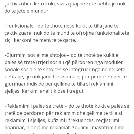
çaktivizohen këto kuki, vizita juaj në këtë uebfaqe nuk
do të jetë e mundur
-Funksionale - do të thotë nëse kukit të tilla janë të
çaktivizuara, nuk do të mund të ofrojmë funksionalitete
siç i kërkoni në mënyrë të qartë.
-Gjurmimi social me shtojcë – do të thotë se kukit e
palës së tretë (rrjeti social) që përdoren nga modulet
sociale sociale të shtojcës së integruar nga ne në këtë
uebfaqe, që nuk janë funksionale, por përdoren për të
gjurmuar individë për qëllime të tilla si reklamimi i
sjelljes, kërkimi analitik ose i tregut
-Reklamimi i palës së tretë – do të thotë kukit e palës së
tretë që përdoren për reklamim dhe qëllime të tilla si
reklamimi i sjelljes, kufizimi i frekuencës, regjistrimi
financiar, njohja me reklamat, zbulimi i mashtrimit me