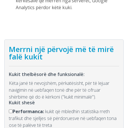
kërkesave që merren nga serverët, Google
Analytics përdor këtë kuki.
Merrni një përvojë më të mirë
falë kukit
Kukit thelbësorë dhe funksionalë:
Këta janë të nevojshëm, përkatësisht, për të lejuar
navigimin në uebfaqen tonë dhe për të ofruar
shërbime që do ë kërkoni ("kukit minimalë").
Kukit shesë
Performanca:
kukit që mbledhin statistika rreth
trafikut dhe sjelljes së përdoruesve në uebfaqen tona
ose të palëve të treta