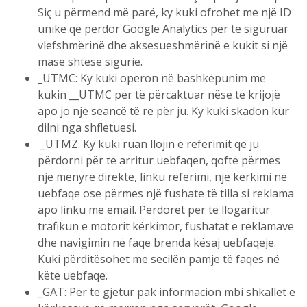
Siç u përmend më parë, ky kuki ofrohet me një ID
unike që përdor Google Analytics për të siguruar
vlefshmërinë dhe aksesueshmërinë e kukit si një
masë shtesë sigurie.
_UTMC: Ky kuki operon në bashkëpunim me
kukin __UTMC për të përcaktuar nëse të krijojë
apo jo një seancë të re për ju. Ky kuki skadon kur
dilni nga shfletuesi.
_UTMZ. Ky kuki ruan llojin e referimit që ju
përdorni për të arritur uebfaqen, qoftë përmes
një mënyre direkte, linku referimi, një kërkimi në
uebfaqe ose përmes një fushate të tilla si reklama
apo linku me email. Përdoret për të llogaritur
trafikun e motorit kërkimor, fushatat e reklamave
dhe navigimin në faqe brenda kësaj uebfaqeje.
Kuki përditësohet me secilën pamje të faqes në
këtë uebfaqe.
_GAT: Për të gjetur pak informacion mbi shkallët e