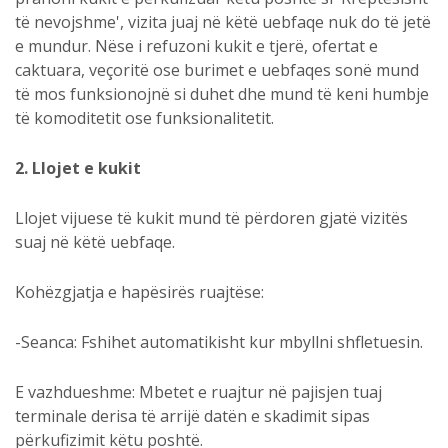
të nevojshme', vizita juaj në këtë uebfaqe nuk do të jetë
e mundur. Nëse i refuzoni kukit e tjerë, ofertat e
caktuara, veçoritë ose burimet e uebfaqes sonë mund
të mos funksionojnë si duhet dhe mund të keni humbje
të komoditetit ose funksionalitetit.
2. Llojet e kukit
Llojet vijuese të kukit mund të përdoren gjatë vizitës
suaj në këtë uebfaqe.
Kohëzgjatja e hapësirës ruajtëse:
-Seanca: Fshihet automatikisht kur mbyllni shfletuesin.
E vazhdueshme: Mbetet e ruajtur në pajisjen tuaj
terminale derisa të arrijë datën e skadimit sipas
përkufizimit këtu poshtë.